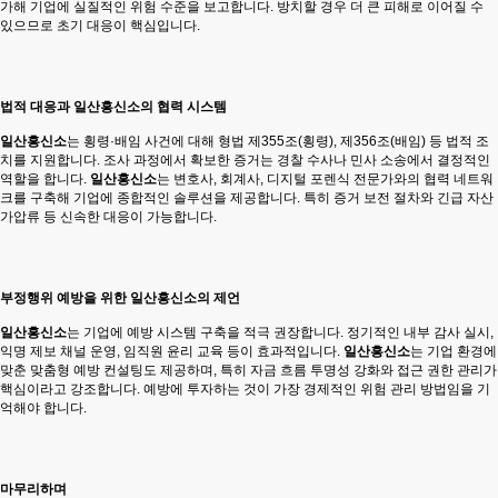
가해 기업에 실질적인 위험 수준을 보고합니다. 방치할 경우 더 큰 피해로 이어질 수
있으므로 초기 대응이 핵심입니다.
법적 대응과 일산흥신소의 협력 시스템
일산흥신소
는 횡령·배임 사건에 대해 형법 제355조(횡령), 제356조(배임) 등 법적 조
치를 지원합니다. 조사 과정에서 확보한 증거는 경찰 수사나 민사 소송에서 결정적인
역할을 합니다.
일산흥신소
는 변호사, 회계사, 디지털 포렌식 전문가와의 협력 네트워
크를 구축해 기업에 종합적인 솔루션을 제공합니다. 특히 증거 보전 절차와 긴급 자산
가압류 등 신속한 대응이 가능합니다.
부정행위 예방을 위한 일산흥신소의 제언
일산흥신소
는 기업에 예방 시스템 구축을 적극 권장합니다. 정기적인 내부 감사 실시,
익명 제보 채널 운영, 임직원 윤리 교육 등이 효과적입니다.
일산흥신소
는 기업 환경에
맞춘 맞춤형 예방 컨설팅도 제공하며, 특히 자금 흐름 투명성 강화와 접근 권한 관리가
핵심이라고 강조합니다. 예방에 투자하는 것이 가장 경제적인 위험 관리 방법임을 기
억해야 합니다.
마무리하며