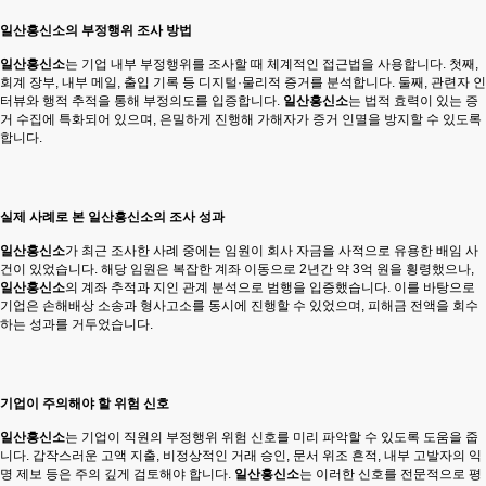
일산흥신소의 부정행위 조사 방법
일산흥신소
는 기업 내부 부정행위를 조사할 때 체계적인 접근법을 사용합니다. 첫째,
회계 장부, 내부 메일, 출입 기록 등 디지털·물리적 증거를 분석합니다. 둘째, 관련자 인
터뷰와 행적 추적을 통해 부정의도를 입증합니다.
일산흥신소
는 법적 효력이 있는 증
거 수집에 특화되어 있으며, 은밀하게 진행해 가해자가 증거 인멸을 방지할 수 있도록
합니다.
실제 사례로 본 일산흥신소의 조사 성과
일산흥신소
가 최근 조사한 사례 중에는 임원이 회사 자금을 사적으로 유용한 배임 사
건이 있었습니다. 해당 임원은 복잡한 계좌 이동으로 2년간 약 3억 원을 횡령했으나,
일산흥신소
의 계좌 추적과 지인 관계 분석으로 범행을 입증했습니다. 이를 바탕으로
기업은 손해배상 소송과 형사고소를 동시에 진행할 수 있었으며, 피해금 전액을 회수
하는 성과를 거두었습니다.
기업이 주의해야 할 위험 신호
일산흥신소
는 기업이 직원의 부정행위 위험 신호를 미리 파악할 수 있도록 도움을 줍
니다. 갑작스러운 고액 지출, 비정상적인 거래 승인, 문서 위조 흔적, 내부 고발자의 익
명 제보 등은 주의 깊게 검토해야 합니다.
일산흥신소
는 이러한 신호를 전문적으로 평